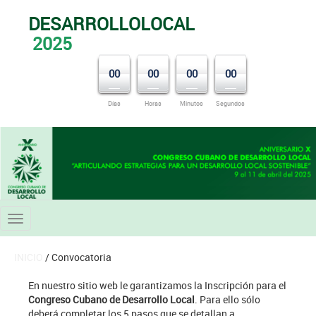
DESARROLLOLOCAL
2025
00
00
00
00
Días
Horas
Minutos
Segundos
Toggle
navigation
INICIO
/ Convocatoria
En nuestro sitio web le garantizamos la Inscripción para el
Congreso Cubano de Desarrollo Local
. Para ello sólo
deberá completar los 5 pasos que se detallan a